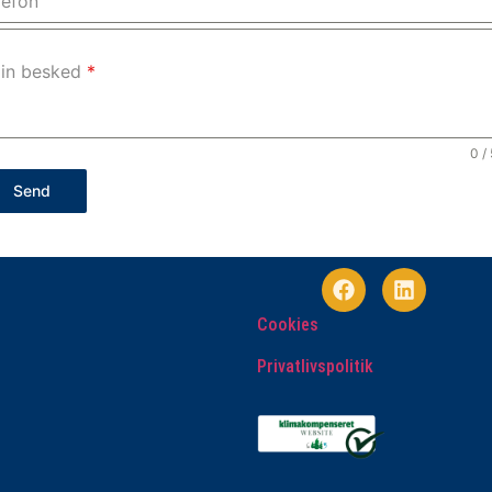
lefon
in besked
*
0 /
Send
Cookies
Privatlivspolitik