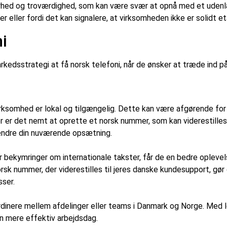
rhed og troværdighed, som kan være svær at opnå med et udenl
er eller fordi det kan signalere, at virksomheden ikke er solidt 
ni
kedsstrategi at få norsk telefoni, når de ønsker at træde ind p
irksomhed er lokal og tilgængelig. Dette kan være afgørende for 
 er det nemt at oprette et norsk nummer, som kan viderestille
 ændre din nuværende opsætning.
ler bekymringer om internationale takster, får de en bedre oplev
orsk nummer, der viderestilles til jeres danske kundesupport, g
sser.
ordinere mellem afdelinger eller teams i Danmark og Norge. Med 
en mere effektiv arbejdsdag.