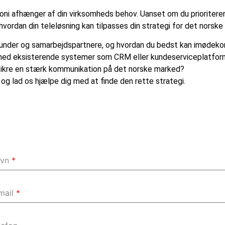
foni afhænger af din virksomheds behov. Uanset om du prioriterer 
 hvordan din teleløsning kan tilpasses din strategi for det norsk
ine kunder og samarbejdspartnere, og hvordan du bedst kan imøde
 med eksisterende systemer som CRM eller kundeserviceplatfor
 sikre en stærk kommunikation på det norske marked?
 og lad os hjælpe dig med at finde den rette strategi.
avn
*
mail
*