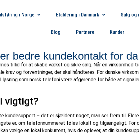
dsføring i Norge
Etablering i Danmark
Salg og 
Blog
Partnere
Kunder
ber bedre kundekontakt for d
nes tillid for at skabe vækst og sikre salg. Når en virksomhed 
le krav og forventninger, der skal håndteres. For danske virksomh
l løsning som norsk telefoni være afgørende for både at signale
 vigtigt?
kundesupport – det er sjældent noget, man ser frem til. Flere fa
tigste er, om telefonnummeret føles lokalt og tilgængeligt. For 
n vælge en lokal konkurrent, hvis de oplever, at din kundesuppor