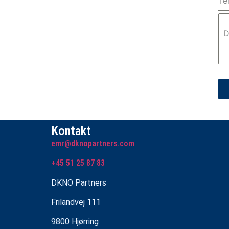
Te
D
Kontakt
emr@dknopartners.com
+45 51 25 87 83
DKNO Partners
Frilandvej 111
9800 Hjørring