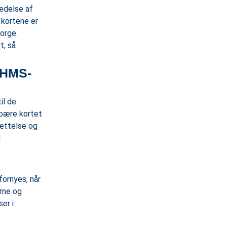
tedelse af
 kortene er
Norge.
t, så
f HMS-
il de
 bære kortet
sættelse og
d
fornyes, når
erne og
er i