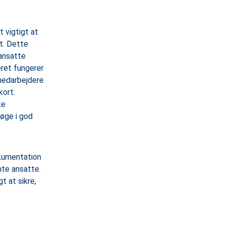
 vigtigt at
t. Dette
 ansatte
ret fungerer
 medarbejdere
kort.
ke
søge i god
kumentation
nte ansatte.
t at sikre,