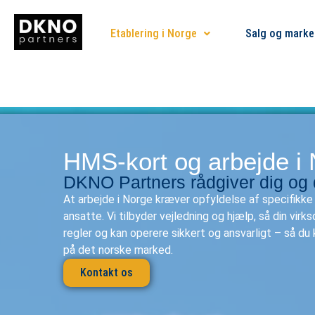
Etablering i Norge
Salg og marke
HMS-kort og arbejde i
DKNO Partners rådgiver dig og
At arbejde i Norge kræver opfyldelse af specifikke 
ansatte. Vi tilbyder vejledning og hjælp, så din vi
regler og kan operere sikkert og ansvarligt – så du
på det norske marked.
Kontakt os