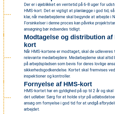
Der er i øjeblikket en ventetid på 6-8 uger for uds
HMS-kort. Det er vigtigt at planlægge i god tid, så
klar, når medarbejderne skal begynde at arbejde i 
Forsinkelser i denne proces kan påvirke projektstar
ansøgning bør indsendes tidligt.
Modtagelse og distribution a
kort
Når HMS-kortene er modtaget, skal de udleveres t
relevante medarbejdere. Medarbejderne skal altid
på arbejdspladsen som bevis for deres lovlige an
sikkerhedsgodkendelse. Kortet skal fremvises ve
inspektioner og kontroller.
Fornyelse af HMS-kort
HMS-kortet har en gyldighed på op til 2 år og skal 
det udløber. Sørg for at holde styr på udløbsdato
ansøg om fornyelse i god tid for at undgå afbrydels
arbejdet.