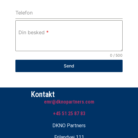
Telefon
Din besked
*
0 / 500
Send
Kontakt
emr@dknopartners.com
+45 51 25 87 83
DKNO Partners
Frilandvej 111