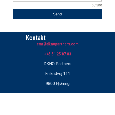
0 / 500
Send
Kontakt
emr@dknopartners.com
+45 51 25 87 83
DKNO Partners
Frilandvej 111
9800 Hjørring